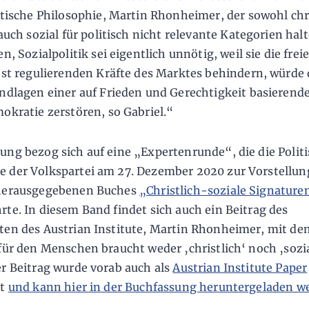
itische Philosophie, Martin Rhonheimer, der sowohl chr
 auch sozial für politisch nicht relevante Kategorien halt
n, Sozialpolitik sei eigentlich unnötig, weil sie die freie
bst regulierenden Kräfte des Marktes behindern, würde 
ndlagen einer auf Frieden und Gerechtigkeit basierend
okratie zerstören, so Gabriel.“
ung bezog sich auf eine „Expertenrunde“, die die Polit
 der Volkspartei am 27. Dezember 2020 zur Vorstellun
 herausgegebenen Buches
„Christlich-soziale Signature
rte. In diesem Band findet sich auch ein Beitrag des
ten des Austrian Institute, Martin Rhonheimer, mit dem
 für den Menschen braucht weder ‚christlich‘ noch ‚sozia
er Beitrag wurde vorab auch als
Austrian Institute Paper
rt
und kann hier in der Buchfassung heruntergeladen w