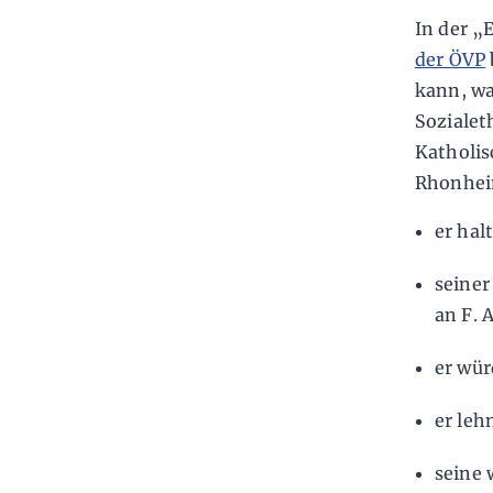
In der „
der ÖVP
kann, w
Sozialet
Katholis
Rhonhei
er hal
seiner
an F. 
er wür
er leh
seine 