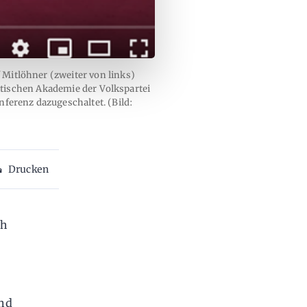
Mitlöhner (zweiter von links)
litischen Akademie der Volkspartei
nferenz dazugeschaltet. (Bild:
Drucken
ch
r
und