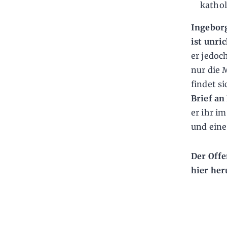
kathol
Ingeborg
ist unri
er jedoc
nur die 
findet s
Brief an
er ihr i
und eine
Der Offe
hier her