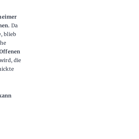
nheimer
onen.
Da
, blieb
che
Offenen
wird, die
hickte
 kann