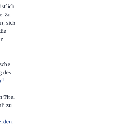
istlich
e. Zu
n, sich
die
en
ische
g des
n“
 Titel
l‘ zu
erden
.