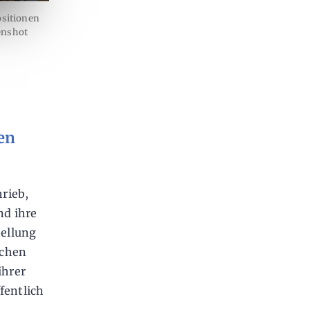
ositionen
enshot
en
hrieb,
nd ihre
tellung
schen
ihrer
fentlich