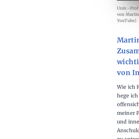
Univ.-Prof
von Martin
YouTube)
Marti
Zusam
wicht
von I
Wie ich 
hege ich
offensic
meiner P
und inne
Anschuld
zu antwo