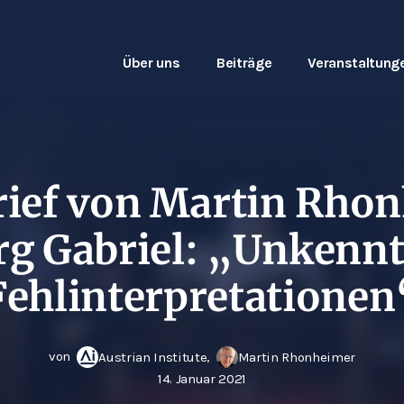
Über uns
Beiträge
Veranstaltung
rief von Martin Rho
rg Gabriel: „Unkennt
Fehlinterpretationen
von
,
Austrian Institute
Martin Rhonheimer
14. Januar 2021