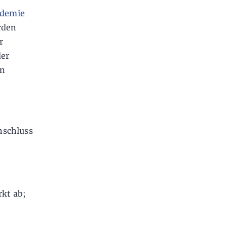
ademie
rden
r
der
in
nschluss
rkt ab;