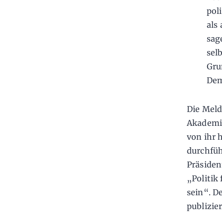
pol
als
sage
sel
Gru
Dem
Die Meld
Akademie
von ihr
durchfüh
Präsiden
„Politik
sein“. D
publizie