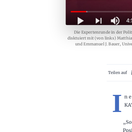
Die Expertenrunde in der Pol
disktuiert mit (von links) Matthi
und Emmanuel J. Bauer, Univer
Teilen auf
I
n e
KA
„So
Pos