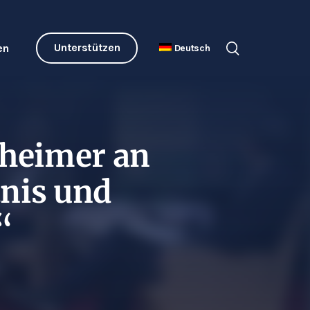
Unterstützen
en
Deutsch
nheimer an
nis und
“