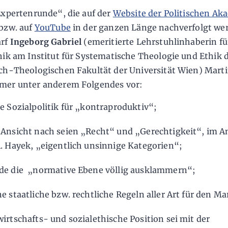
Expertenrunde“, die auf der
Website der Politischen Ak
bzw. auf
YouTube
in der ganzen Länge nachverfolgt we
arf
Ingeborg Gabriel
(emeritierte Lehrstuhlinhaberin fü
hik am Institut für Systematische Theologie und Ethik 
ch-Theologischen Fakultät der Universität Wien) Mart
mer unter anderem Folgendes vor:
te Sozialpolitik für „kontraproduktiv“;
 Ansicht nach seien „Recht“ und „Gerechtigkeit“, im A
A. Hayek, „eigentlich unsinnige Kategorien“;
de die „normative Ebene völlig ausklammern“;
ne staatliche bzw. rechtliche Regeln aller Art für den Ma
wirtschafts- und sozialethische Position sei mit der