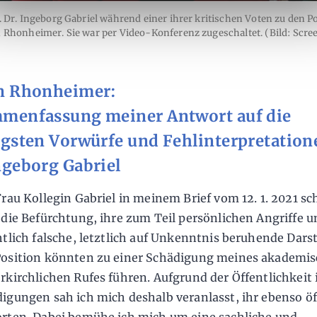
. Dr. Ingeborg Gabriel während einer ihrer kritischen Voten zu den P
 Rhonheimer. Sie war per Video-Konferenz zugeschaltet. (Bild: Scre
n Rhonheimer:
menfassung meiner Antwort auf die
igsten Vorwürfe und Fehlinterpretation
ngeborg Gabriel
Frau Kollegin Gabriel in meinem Brief vom 12. 1. 2021 sc
 die Befürchtung, ihre zum Teil persönlichen Angriffe u
htlich falsche, letztlich auf Unkenntnis beruhende Dars
osition könnten zu einer Schädigung meines akademi
rkirchlichen Rufes führen. Aufgrund der Öffentlichkeit 
igungen sah ich mich deshalb veranlasst, ihr ebenso öf
rten. Dabei bemühe ich mich um eine sachliche und