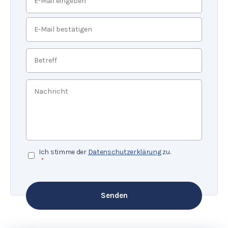
E-
Mail
eingeben
E-
Betreff
*
Mail
bestätigen
Nachricht
*
Datenschutzerklärung
*
Ich stimme der
Datenschutzerklärung
zu.
*