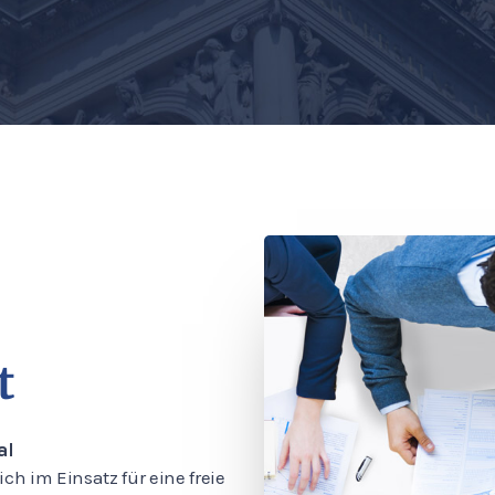
t
al
ich im Einsatz für eine freie