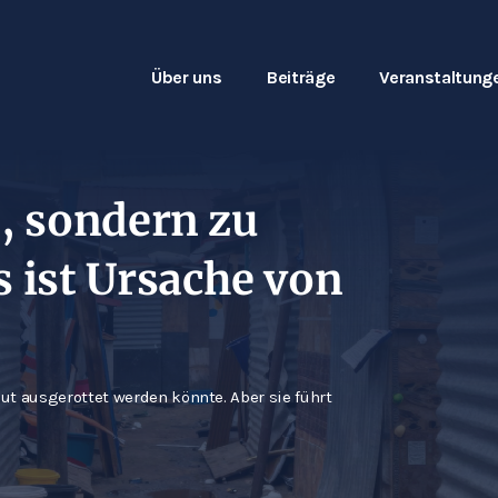
Über uns
Beiträge
Veranstaltung
odern Monetary
er
chule
 was können wir daraus lernen?