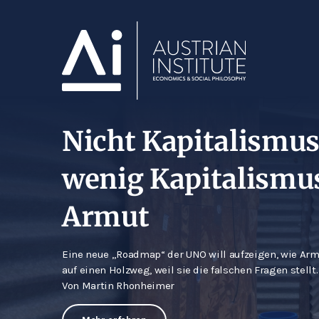
Die Grenzen der M
Theory aus Sicht d
Österreichischen S
Inwieweit ist die Messung von Inflation möglich und
Von Karl-Friedrich Israel
Mehr Lesen