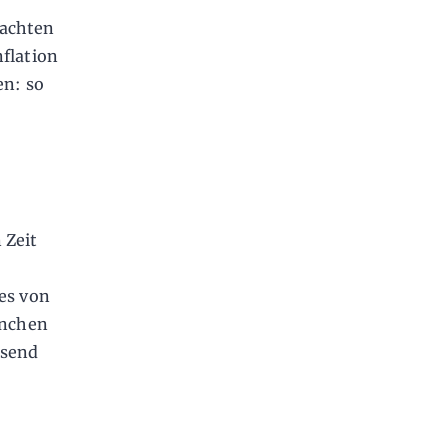
fachten
flation
en: so
 Zeit
es von
anchen
isend