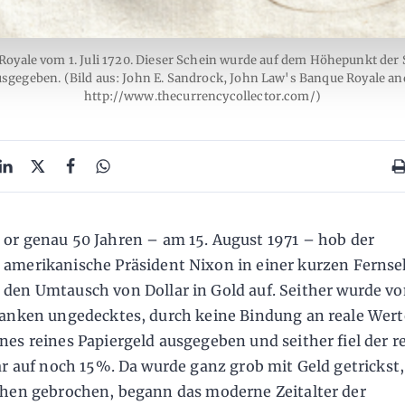
oyale vom 1. Juli 1720. Dieser Schein wurde auf dem Höhepunkt der
gegeben. (Bild aus: John E. Sandrock, John Law's Banque Royale and
http://www.thecurrencycollector.com/)
or genau 50 Jahren – am 15. August 1971 – hob der
amerikanische Präsident Nixon in einer kurzen Ferns
den Umtausch von Dollar in Gold auf. Seither wurde v
anken ungedecktes, durch keine Bindung an reale Wert
es reines Papiergeld ausgegeben und seither fiel der r
ar auf noch 15%. Da wurde ganz grob mit Geld getrickst
hen gebrochen, begann das moderne Zeitalter der