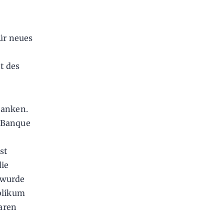
ür neues
t des
banken.
r Banque
st
die
 wurde
blikum
waren