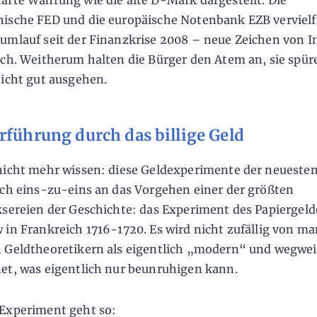
arte Währung wie die alte D-Mark dargestellt. Die
ische FED und die europäische Notenbank EZB verviel
umlauf seit der Finanzkrise 2008 – neue Zeichen von In
ich. Weitherum halten die Bürger den Atem an, sie spür
nicht gut ausgehen.
rführung durch das billige Geld
nicht mehr wissen: diese Geldexperimente der neuesten
ich eins-zu-eins an das Vorgehen einer der größten
ksereien der Geschichte: das Experiment des Papiergeld
 in Frankreich 1716-1720. Es wird nicht zufällig von m
 Geldtheoretikern als eigentlich „modern“ und wegwe
et, was eigentlich nur beunruhigen kann.
Experiment geht so: