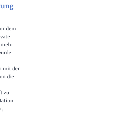
ttung
vor dem
ivate
r mehr
wurde
h mit der
on die
t zu
Nation
r,