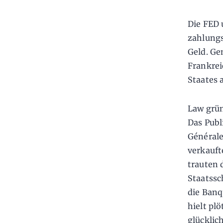
Die FED 
zahlungs
Geld. Ge
Frankrei
Staates
Law grün
Das Publ
Générale
verkauft
trauten 
Staatss
die Banq
hielt pl
glücklic