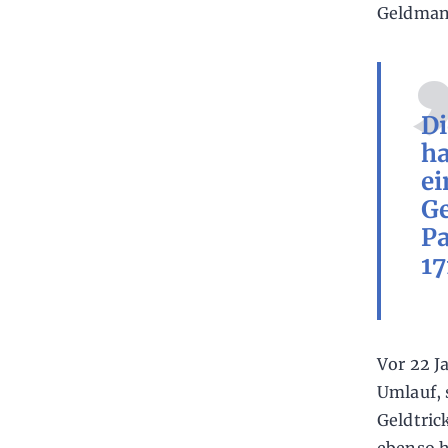
Geldmani
Di
ha
ei
Ge
Pa
17
Vor 22 J
Umlauf, 
Geldtric