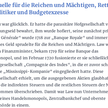
elle für die Reichen und Mächtigen, Re
litiker und Budgetexzesse
 war glücklich. Er hatte die parasitäre Hofgesellschaft 
ungseid bewahrt, ihm wurde hofiert, seine zunächst pr
 Générale“ wurde 1718 zur „Banque Royale“ und imme
es Geld sprudelte für die Reichen und Mächtigen. Law 
 Finanzminister, bekam 1719 für seine Banque das
pol, und im Februar 1720 fusionierte er sie schließlic
gesellschaft „Compagnie des Indes“, in die er zuvor sch
 „Mississippi-Kompanie“ eingegliedert hatte. Diese
ellschaft erhielt, um die ausgegebenen Aktien glaubhaf
die indirekten Steuern und die restlichen Steuern der 
kommen überschrieben. Damit war Law nun Unternehme
 eines Handelsmonopols, Zentralbankchef und oberste
hörde in einem.