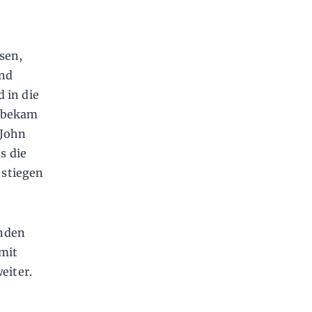
sen,
und
 in die
d bekam
 John
s die
 stiegen
enden
 mit
eiter.