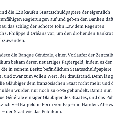
und die EZB kaufen Staatsschuldpapiere der eigentlich
unfähigen Regierungen auf und geben den Banken daf
nau das schlug der Schotte John Law dem Regenten
chs, Philippe d’Orléans vor, um den drohenden Bankrot
 abzuwenden.
dete die Banque Générale, einen Vorläufer der Zentral
ikum bekam deren neuartiges Papiergeld, indem es de
 die in seinem Besitz befindlichen Staatsschuldpapiere
e, und zwar zum vollen Wert, der draufstand. Denn läng
die Gläubiger dem französischen Staat nicht mehr und 
chulden wurden nur noch zu 60% gehandelt. Damit nun
ue Générale einziger Gläubiger des Staates, und das Pu
ötzlich viel Bargeld in Form von Papier in Händen. Alle 
h – der Staat wie das Publikum.