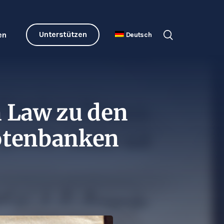
Unterstützen
en
Deutsch
n Law zu den
otenbanken