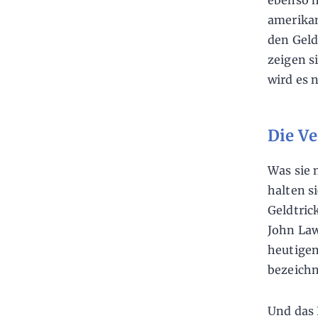
ebenso h
amerikan
den Geld
zeigen s
wird es 
Die Ve
Was sie 
halten s
Geldtric
John Law
heutigen
bezeichn
Und das 