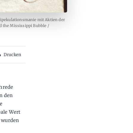
 Spekulationsmanie mit Aktien der
 the Mississippi Bubble /
Drucken
ehrede
on den
e
eale Wert
, wurden