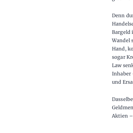
Denn dur
Handelsd
Bargeld 
Wandel s
Hand, ko
sogar Kr
Law senk
Inhaber 
und Ersa
Dasselbe
Geldmeng
Aktien –