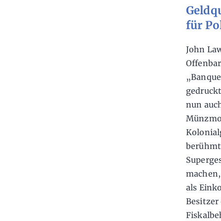
Geldqu
für Po
John Law
Offenbar
„Banque
gedruckt
nun auch
Münzmono
Kolonial
berühmte
Superges
machen, 
als Ein
Besitzer
Fiskalbe