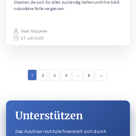
Staaten, die sich für alles zuständig halten und ihre bloß
subsidiäre Rolle vergessen.
Beat Kappeler
27. Juli 2023
1
2
3
4
…
6
→
Unterstützen
Das Austrian Institute finanziert sich durch