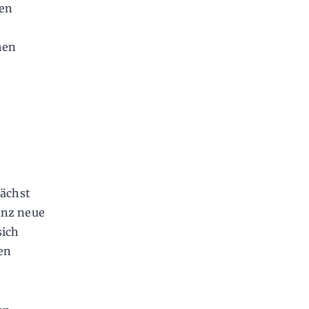
ren
hen
ächst
anz neue
sich
hen