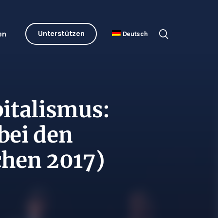
Unterstützen
en
Deutsch
pitalismus:
bei den
chen 2017)