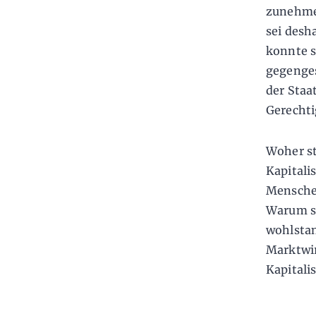
zunehmen
sei desh
konnte s
gegenges
der Staat
Gerechti
Woher st
Kapitali
Menschen
Warum si
wohlstan
Marktwir
Kapitali