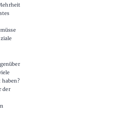
 Mehrheit
ates
e müsse
oziale
egenüber
iele
t haben?
r der
en