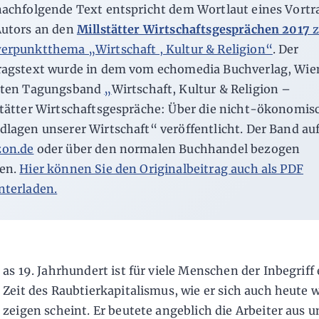
nachfolgende Text entspricht dem Wortlaut eines Vortr
Autors an den
Millstätter Wirtschaftsgesprächen 2017
erpunktthema „Wirtschaft , Kultur & Religion“
. Der
ragstext wurde in dem vom echomedia Buchverlag, Wie
rten Tagungsband
„
Wirtschaft, Kultur & Religion –
stätter Wirtschaftsgespräche: Über die nicht-ökonomis
dlagen unserer Wirtschaft“ veröffentlicht. Der Band
au
on.de
oder über den normalen Buchhandel bezogen
en.
Hier können Sie den Originalbeitrag auch als PDF
nterladen.
as 19. Jahrhundert ist für viele Menschen der Inbegriff 
Zeit des Raubtierkapitalismus, wie er sich auch heute 
zeigen scheint. Er beutete angeblich die Arbeiter aus u