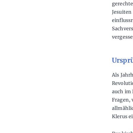
gerechte
Jesuiten
einfluss
Sachvers
vergesse
Urspr
Als Jahr
Revolut
auch im 
Fragen, 
allmähli
Klerus e