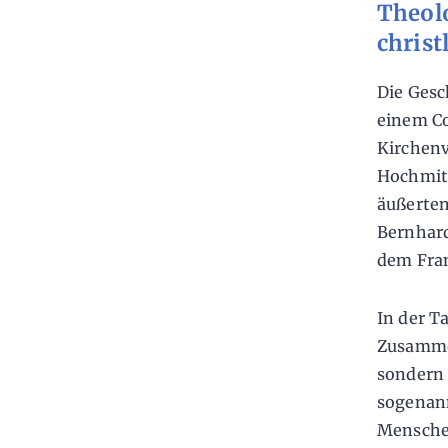
Theolo
christ
Die Gesc
einem Co
Kirchenv
Hochmitte
äußerten
Bernhard
dem Fra
In der T
Zusammen
sondern 
sogena
Menschen