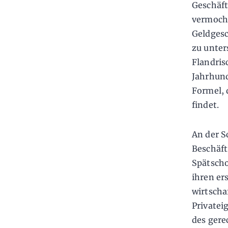
Geschäft
vermocht
Geldgesc
zu unter
Flandris
Jahrhund
Formel, 
findet.
An der S
Beschäft
Spätscho
ihren er
wirtscha
Privatei
des gere