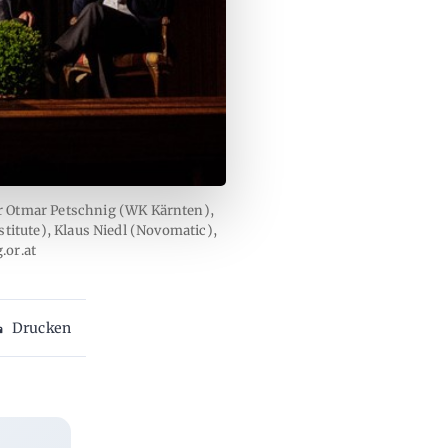
tor Otmar Petschnig (WK Kärnten),
itute), Klaus Niedl (Novomatic),
.or.at
Drucken