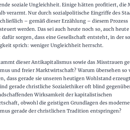
de soziale Ungleichheit. Einige hätten profitiert, die
alb verarmt. Nur durch sozialpolitische Eingriffe des Sta
chließlich – gemäß dieser Erzählung – diesem Prozess
teuert werden. Das sei auch heute noch so, auch heut
 dafür sorgen, dass eine Gesellschaft entsteht, in der s
gkeit sprich: weniger Ungleichheit herrscht.
ammt dieser Antikapitalismus sowie das Misstrauen g
smus und freier Marktwirtschaft? Warum übersehen so v
, dass gerade sie unseren heutigen Wohlstand erzeug
nd gerade christliche Sozialethiker oft blind gegenübe
dschaffenden Wirksamkeit der kapitalistischen
tschaft, obwohl die geistigen Grundlagen des modern
smus gerade der christlichen Tradition entspringen?