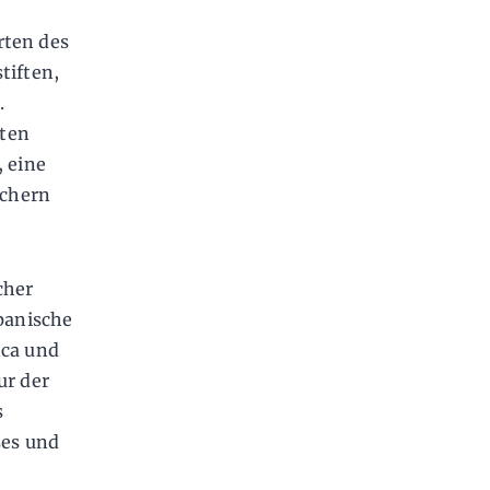
rten des
tiften,
.
nten
, eine
üchern
cher
spanische
nca und
ur der
s
ses und