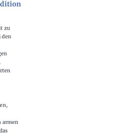
adition
it zu
i den
gen
.
örten
en,
m armen
das