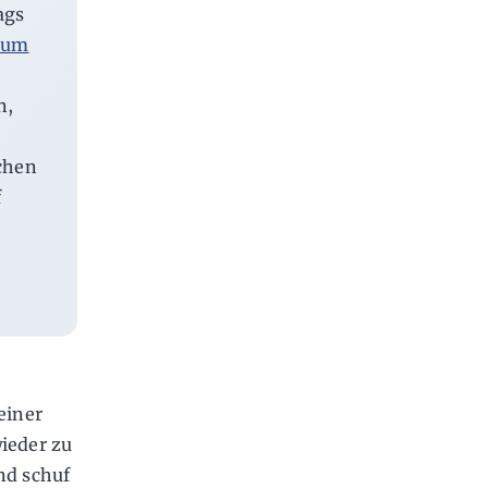
ags
zum
n,
chen
f
einer
wieder zu
nd schuf