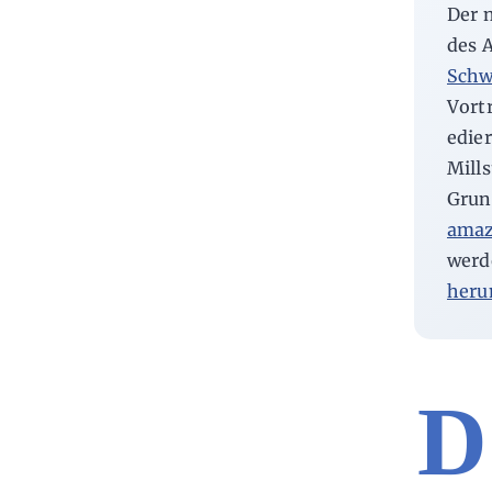
Der 
des 
Schw
Vort
edie
Mill
Grun
amaz
werd
heru
D