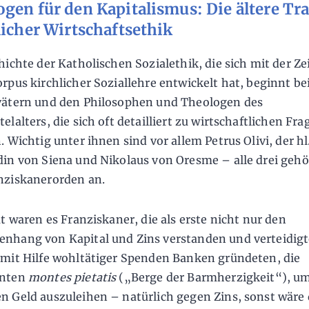
gen für den Kapitalismus: Die ältere Tr
licher Wirtschaftsethik
hichte der Katholischen Sozialethik, die sich mit der Ze
rpus kirchlicher Soziallehre entwickelt hat, beginnt be
ätern und den Philosophen und Theologen des
lalters, die sich oft detailliert zu wirtschaftlichen Fra
. Wichtig unter ihnen sind vor allem Petrus Olivi, der hl
in von Siena und Nikolaus von Oresme – alle drei geh
nziskanerorden an.
at waren es Franziskaner, die als erste nicht nur den
hang von Kapital und Zins verstanden und verteidigt
mit Hilfe wohltätiger Spenden Banken gründeten, die
nnten
montes pietatis
(„Berge der Barmherzigkeit“), u
 Geld auszuleihen – natürlich gegen Zins, sonst wäre 