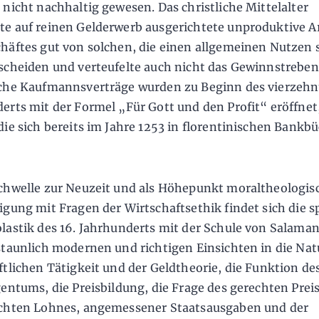
 nicht nachhaltig gewesen. Das christliche Mittelalter
e auf reinen Gelderwerb ausgerichtete unproduktive A
häftes gut von solchen, die einen allgemeinen Nutzen s
scheiden und verteufelte auch nicht das Gewinnstreben
che Kaufmannsverträge wurden zu Beginn des vierzeh
erts mit der Formel „Für Gott und den Profit“ eröffnet
die sich bereits im Jahre 1253 in florentinischen Bankb
chwelle zur Neuzeit und als Höhepunkt moraltheologis
igung mit Fragen der Wirtschaftsethik findet sich die 
lastik des 16. Jahrhunderts mit der Schule von Salama
staunlich modernen und richtigen Einsichten in die Nat
ftlichen Tätigkeit und der Geldtheorie, die Funktion de
gentums, die Preisbildung, die Frage des gerechten Prei
chten Lohnes, angemessener Staatsausgaben und der