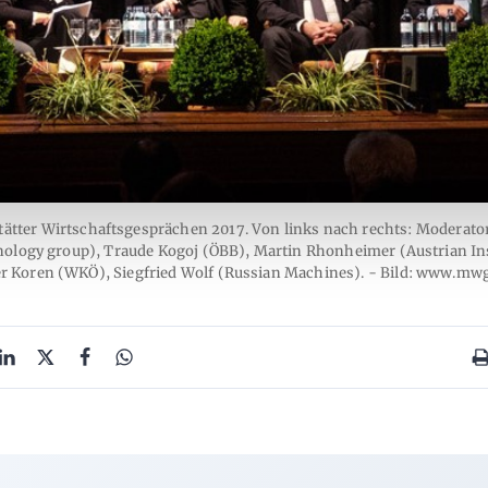
lstätter Wirtschaftsgesprächen 2017. Von links nach rechts: Modera
nology group), Traude Kogoj (ÖBB), Martin Rhonheimer (Austrian Inst
r Koren (WKÖ), Siegfried Wolf (Russian Machines). - Bild: www.mwg