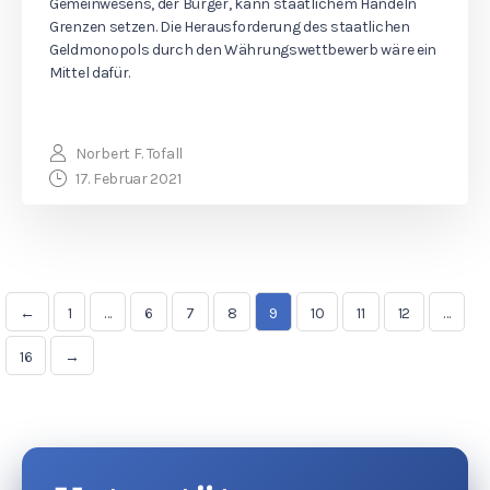
Gemeinwesens, der Bürger, kann staatlichem Handeln
Grenzen setzen. Die Herausforderung des staatlichen
Geldmonopols durch den Währungswettbewerb wäre ein
Mittel dafür.
Norbert F. Tofall
17. Februar 2021
←
1
…
6
7
8
9
10
11
12
…
16
→