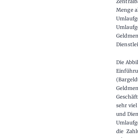
Zentralb
Menge al
Umlaufge
Umlaufge
Geldmeng
Dienstle
Die Abbi
Einführu
(Bargeld
Geldmeng
Geschäf
sehr vie
und Dien
Umlaufge
die Zahl