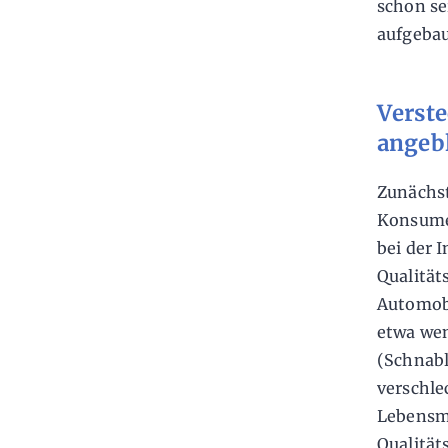
schon s
aufgebau
Verste
angebl
Zunächst
Konsumen
bei der 
Qualität
Automobi
etwa wen
(Schnabl
verschle
Lebensmi
Qualität