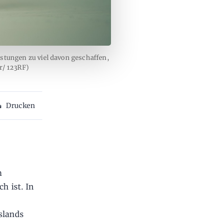
istungen zu viel davon geschaffen,
er/ 123RF)
Drucken
m
h ist. In
slands