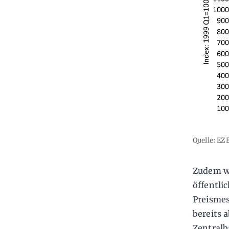
Quelle: EZB
Zudem w
öffentli
Preismes
bereits 
Zentralb