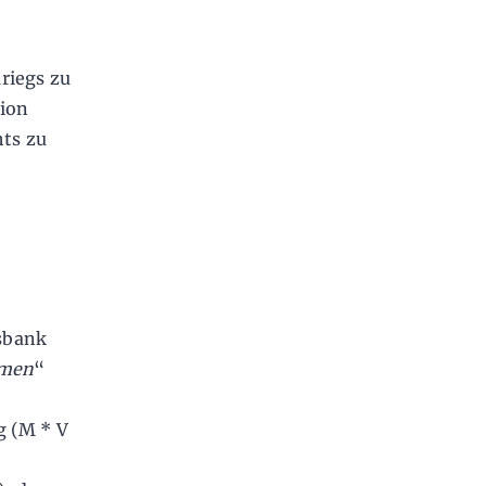
e
riegs zu
tion
hts zu
sbank
omen
“
g (M * V