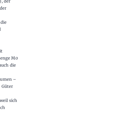
, der
 der
 die
d
it
dmenge M0
auch die
räumen –
n Güter
weil sich
ich