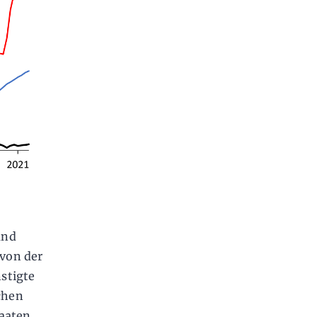
und
 von der
stigte
chen
taaten