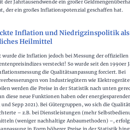
eit der Jahrtausendwende ein großer Geldmengenüberh
t, der ein großes Inflationspotenzial geschaffen hat.
ckte Inflation und Niedrigzinspolitik als
iches Heilmittel
 wurde die Inflation jedoch bei Messung der offiziellen
tenpreisindizes versteckt! So wurde seit den 1990er 
Inflationsmessung die Qualitätsanpassung forciert. Bei
sverbesserungen von Industriegütern wie Elektrogeräte
len werden die Preise in der Statistik nach unten gere
n diese neue Funktionen haben oder energiesparender
 und Sepp 2021). Bei Gütergruppen, wo sich die Qualitä
chterte – z.B. bei Dienstleistungen (mehr Selbstbedie
tteln (weniger nachhaltige Anbaumethoden) –, erfolg
sanpassung in Form höherer Preise in der Statistik hin