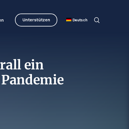
Unterstützen
en
Deutsch
rall ein
 Pandemie