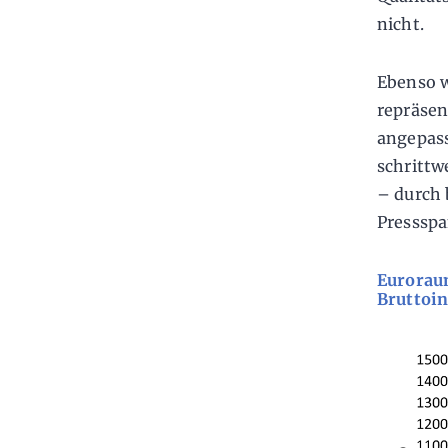
nicht.
Ebenso 
repräse
angepass
schrittw
– durch 
Pressspa
Eurorau
Bruttoi