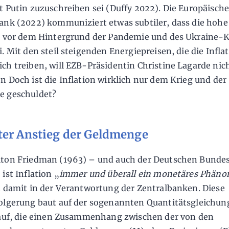
t Putin zuzuschreiben sei (Duffy 2022). Die Europäisch
ank (2022) kommuniziert etwas subtiler, dass die hohe
n vor dem Hintergrund der Pandemie und des Ukraine-K
i. Mit den steil steigenden Energiepreisen, die die Infla
ch treiben, will EZB-Präsidentin Christine Lagarde nic
n Doch ist die Inflation wirklich nur dem Krieg und der
e geschuldet?
ter Anstieg der Geldmenge
lton Friedman (1963) – und auch der Deutschen Bunde
ist Inflation „
immer und überall ein monetäres Phän
t damit in der Verantwortung der Zentralbanken. Diese
olgerung baut auf der sogenannten Quantitätsgleichun
 auf, die einen Zusammenhang zwischen der von den