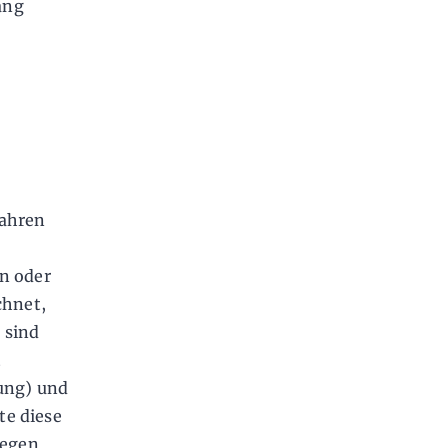
ang
Jahren
n oder
chnet,
 sind
t
nung) und
te diese
gegen