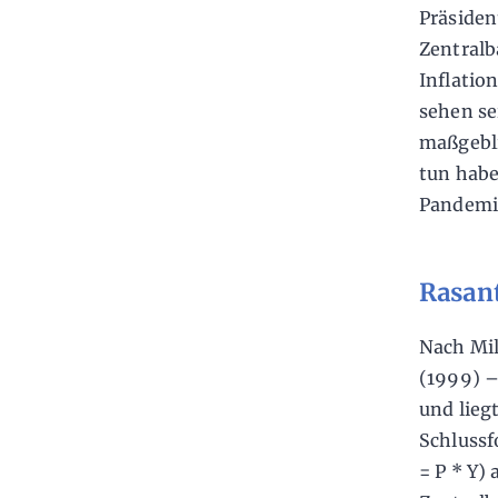
Präsiden
Zentralb
Inflatio
sehen se
maßgebli
tun habe
Pandemi
Rasan
Nach Mi
(1999) – 
und lieg
Schlussf
= P * Y)