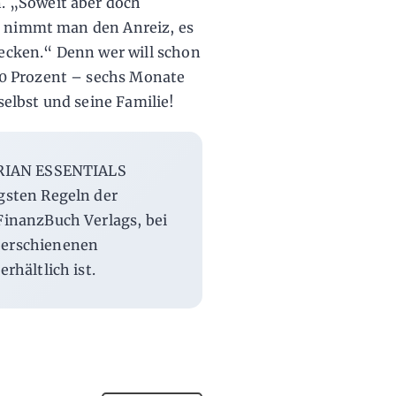
. „Soweit aber doch
e, nimmt man den Anreiz, es
cken.“ Denn wer will schon
0 Prozent – sechs Monate
 selbst und seine Familie!
STRIAN ESSENTIALS
igsten Regeln der
FinanzBuch Verlags, bei
 erschienenen
rhältlich ist.