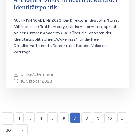
Identitätspolitik
AUSTRIAN ACADEMY 2023: Die Direktorin des John Stuart
Mill Institute (Bad Homburg), Ulrike Ackermann, sprach
an der Austrian Academy 2023 über die Gefahren der
identitätspolitischen „Wokeness“ für die freie
Gesellschaft und die Demokratie. Hier das Video des
Vortrags.
Ulrike Ackermann
16. Oktober 2023
←
1
…
4
5
6
7
8
9
10
…
30
→