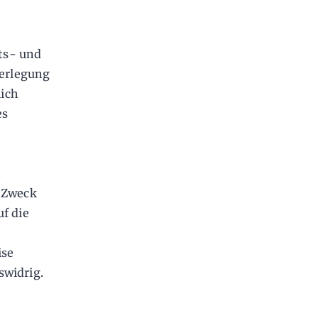
n
ts- und
derlegung
lich
es
n
n Zweck
f die
ise
swidrig.