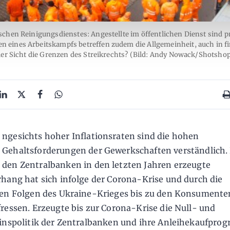
ischen Reinigungsdienstes: Angestellte im öffentlichen Dienst sind pr
gen eines Arbeitskampfs betreffen zudem die Allgemeinheit, auch in fi
aler Sicht die Grenzen des Streikrechts? (Bild: Andy Nowack/Shotsho
ngesichts hoher Inflationsraten sind die hohen
Gehaltsforderungen der Gewerkschaften verständlich.
den Zentralbanken in den letzten Jahren erzeugte
hang hat sich infolge der Corona-Krise und durch die
en Folgen des Ukraine-Krieges bis zu den Konsumente
ressen. Erzeugte bis zur Corona-Krise die Null- und
inspolitik der Zentralbanken und ihre Anleihekaufpr