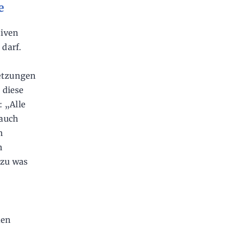
e
tiven
darf.
setzungen
 diese
 „Alle
 auch
n
n
 zu was
den