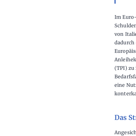
Im Euro
Schulden
von Ital
dadurch 
Europäis
Anleihe
(TPI) zu
Bedarfsf
eine Nut
konterka
Das St
Angesich