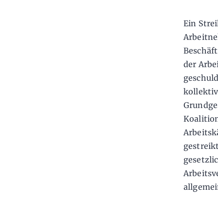
Ein Stre
Arbeitn
Beschäft
der Arbe
geschuld
kollektiv
Grundges
Koalitio
Arbeitsk
gestreik
gesetzli
Arbeitsv
allgemei