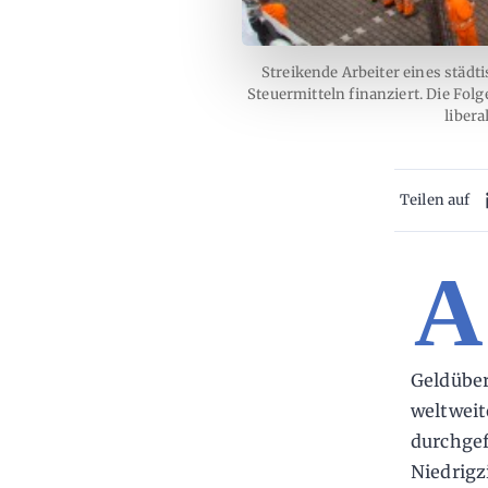
Streikende Arbeiter eines städt
Steuermitteln finanziert. Die Fol
liber
Teilen auf
A
Geldüber
weltweit
durchgef
Niedrigz