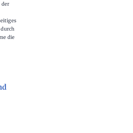
 der
eitiges
 durch
me die
nd