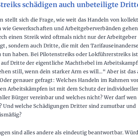
Streiks schädigen auch unbeteiligte Dritt
n stellt sich die Frage, wie weit das Handeln von kollek
 wie Gewerkschaften und Arbeitgeberverbänden gehen 
ch einen Streik wird oftmals nicht nur der Arbeitgeber
gt, sondern auch Dritte, die mit den Tarifauseinander
u tun haben. Bei Pilotenstreiks oder Lokführerstreiks ist
auf Dritte der eigentliche Machthebel im Arbeitskampf:
ehen still, wenn dein starker Arm es will…“ Aber ist das
 Oder genauer gefragt: Welches Handeln im Rahmen vo
ven Arbeitskämpfen ist mit dem Schutz der individuelle
 aller Bürger vereinbar und welches nicht? Wer darf wen
 Und welche Schädigungen Dritter sind zumutbar und
ismäßig?
agen sind alles andere als eindeutig beantwortbar. Wür