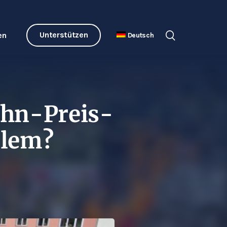
Unterstützen
en
Deutsch
ohn-Preis-
blem?