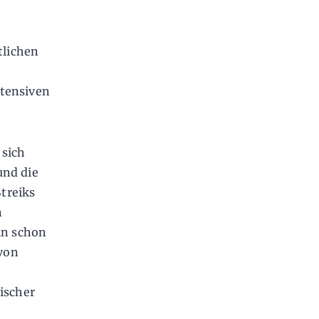
tlichen
ntensiven
 sich
und die
treiks
n
in schon
 von
ischer