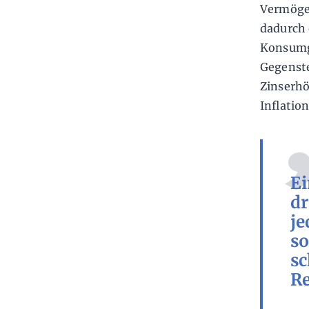
Vermögen
dadurch 
Konsumgü
Gegenst
Zinserh
Inflatio
Ei
dr
je
so
sc
Re