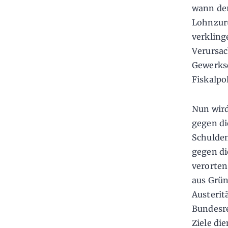
wann der
Lohnzurü
verkling
Verursac
Gewerksc
Fiskalpo
Nun wird
gegen di
Schulden
gegen di
verorten
aus Grün
Austerit
Bundesre
Ziele di