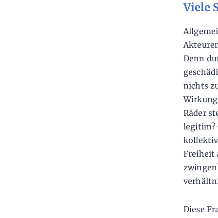
Viele 
Allgemei
Akteuren
Denn dur
geschädi
nichts z
Wirkung 
Räder st
legitim?
kollekti
Freiheit
zwingen?
verhältn
Diese Fr