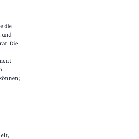
e die
n und
ät. Die
ument
m
 können;
eit,