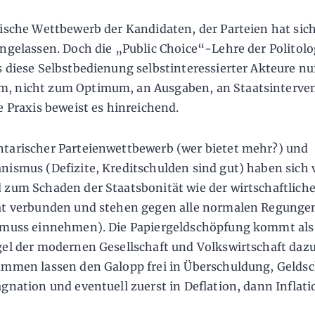
tische Wettbewerb der Kandidaten, der Parteien hat sich
ingelassen. Doch die „Public Choice“-Lehre der Politolo
s diese Selbstbedienung selbstinteressierter Akteure n
, nicht zum Optimum, an Ausgaben, an Staatsinterve
ie Praxis beweist es hinreichend.
tarischer Parteienwettbewerb (wer bietet mehr?) und
nismus (Defizite, Kreditschulden sind gut) haben sich
 zum Schaden der Staatsbonität wie der wirtschaftlich
ät verbunden und stehen gegen alle normalen Regunge
 muss einnehmen). Die Papiergeldschöpfung kommt als 
gel der modernen Gesellschaft und Volkswirtschaft dazu
ammen lassen den Galopp frei in Überschuldung, Gelds
agnation und eventuell zuerst in Deflation, dann Inflati