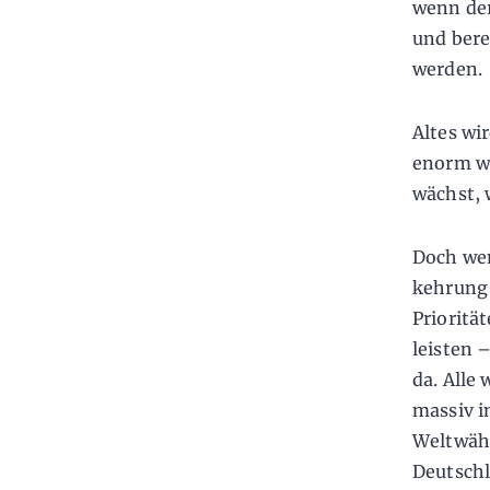
wenn der
und bere
werden.
Altes wi
enorm wa
wächst, 
Doch wen
kehrung 
Prioritä
leisten 
da. Alle
massiv i
Weltwähr
Deutschl