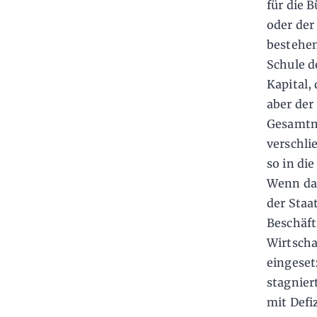
für die 
oder der
bestehen
Schule d
Kapital,
aber der
Gesamtna
verschli
so in di
Wenn dan
der Staa
Beschäft
Wirtscha
eingeset
stagnier
mit Defi