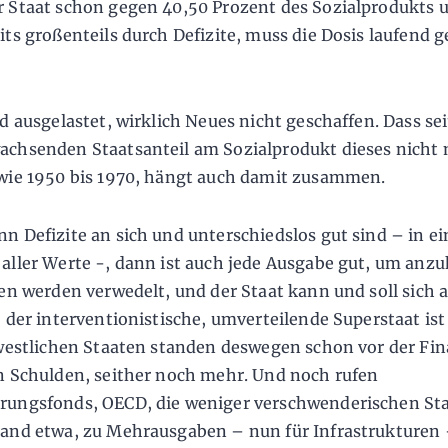
 Staat schon gegen 40,50 Prozent des Sozialprodukts
its großenteils durch Defizite, muss die Dosis laufend g
rd ausgelastet, wirklich Neues nicht geschaffen. Dass se
chsenden Staatsanteil am Sozialprodukt dieses nicht
wie 1950 bis 1970, hängt auch damit zusammen.
n Defizite an sich und unterschiedslos gut sind – in ei
aller Werte -, dann ist auch jede Ausgabe gut, um anzu
ten werden verwedelt, und der Staat kann und soll sich a
– der interventionistische, umverteilende Superstaat ist
 westlichen Staaten standen deswegen schon vor der Fi
n Schulden, seither noch mehr. Und noch rufen
ungsfonds, OECD, die weniger verschwenderischen St
and etwa, zu Mehraus­gaben – nun für Infrastrukturen 