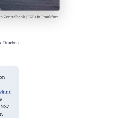
 Zentralbank (EZB) in Frankfurt
Drucken
von
winnt
le
s NZZ
en