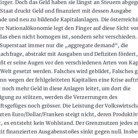
Bürger. Doch das Geld haben sie längst an Steuern abge
 Staat druckt Geld und finanziert mit dessen Ausgabe
de und neu zu bildende Kapi­talanlagen. Die österreich
er Nationalökonomie legt den Fin­ger auf diese Sicht vo
 das eben nicht homogen ist, sondern sehr verschieden
 Superstaat immer nur die „aggregate demand“, die
chfrage, abstrakt mit Ausgaben und Defiziten fördert,
eßt er seine Augen vor den verschiedenen Arten von Kapi
e Welt gesetzt werden. Falsches wird gebildet, Falsches g
n wegen der fehlgeleiteten Kapitalien eine Krise auftr
t noch mehr Geld in diese Anlagen leitet, um dort die
igung zu stützen, werden die Verzerrungen des
ftsgefüges noch grösser. Die Leistung der Volkswirtsch
zten Euro/Dollar/Franken steigt nicht, deren Produktiv
t, es entsteht kein Wohlstand. Der Grenznutzen jedes z
zit finanzierten Ausgabenstoßes sinkt gegen null. Insb