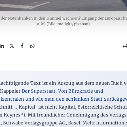
 der Notenbanken in den Himmel wachsen? Eingang der Europäischen
a. M. (Bild: mailgk1/pixabay)
nachfolgende Text ist ein Auszug aus dem neuen Buch 
 Kappeler
Der Superstaat. Von Bürokratie und
eizentralen und wie man den schlanken Staat zurückge
hnitt „‚Kapital‘ ist nicht Kapital, österreichische Schu
n Keynes“). Mit freundlicher Genehmigung des Verlag
o, Schwabe Verlagsgruppe AG, Basel. Mehr Information