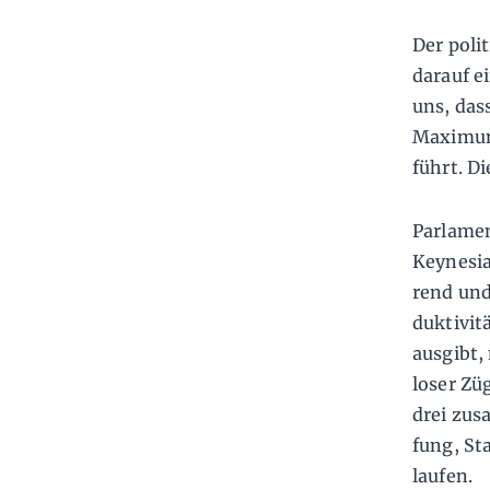
Der poli
darauf e
uns, das
Ma­ximum
führt. D
Parlamen
Keynesia
rend und
duktivit
ausgibt,
loser Zü
drei zus
fung, St
laufen.