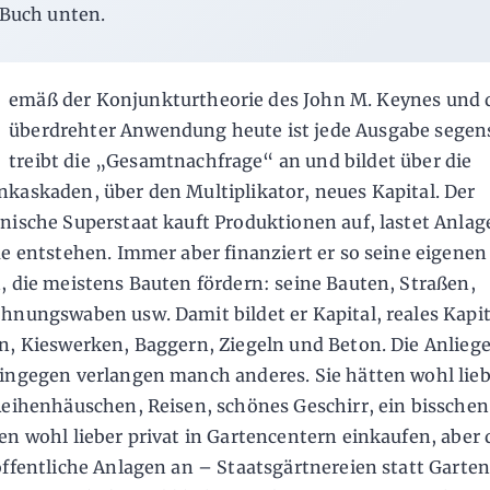
Buch unten.
G
emäß der Konjunkturtheorie des John M. Keynes und 
überdrehter Anwendung heute ist jede Ausgabe segens
treibt die „Gesamtnach­frage“ an und bildet über die
kaskaden, über den Multiplikator, neues Kapital. Der
nische Superstaat kauft Produktionen auf, las­tet Anlag
ue entstehen. Immer aber finanziert er so seine eigenen
, die meistens Bauten fördern: seine Bauten, Straßen,
hnungswaben usw. Damit bildet er Kapital, reales Kapit
n, Kieswerken, Baggern, Ziegeln und Beton. Die Anlieg
ingegen verlangen manch anderes. Sie hätten wohl lie
Reihen­häuschen, Reisen, schönes Geschirr, ein bisschen
en wohl lieber privat in Gartencentern einkaufen, aber 
öffentliche Anlagen an – Staatsgärtnereien statt Garte