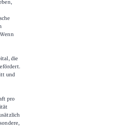
geben,
ische
n
. Wenn
tal, die
efördert.
itt und
aft pro
ität
usätzlich
esondere,