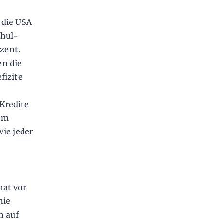
 die USA
chul­
ozent.
en die
fizite
Kredite
nom
Wie jeder
hat vor
nie
n auf