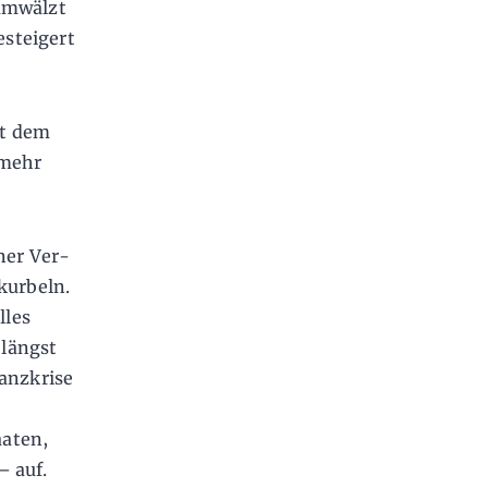
 umwälzt
esteigert
it dem
 mehr
ner Ver­
kurbeln.
lles
 längst
nanzkrise
aaten,
– auf.