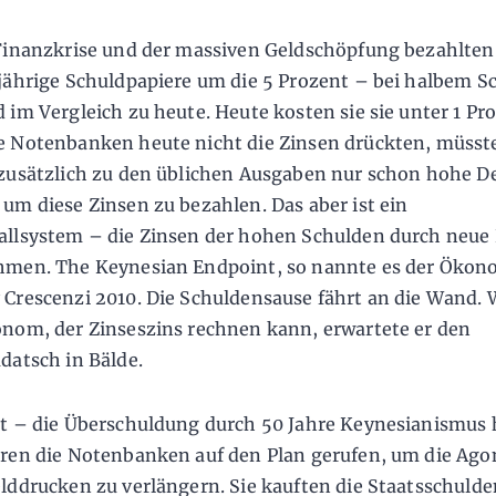
Finanzkrise und der massiven Geldschöpfung bezahlten
jährige Schuldpapiere um die 5 Prozent – bei halbem S
 im Vergleich zu heute. Heute kosten sie sie unter 1 Pr
 Notenbanken heute nicht die Zinsen drückten, müsst
zu­sätzlich zu den üblichen Ausgaben nur schon hohe De
um diese Zinsen zu bezahlen. Das aber ist ein
llsystem – die Zinsen der hohen Schulden durch neue 
hmen. The Keynesian Endpoint, so nannte es der Öko
Crescenzi 2010. Die Schulden­sause fährt an die Wand. 
nom, der Zinseszins rechnen kann, erwartete er den
datsch in Bälde.
t – die Überschuldung durch 50 Jahre Keynesianismus 
ren die Notenbanken auf den Plan gerufen, um die Ago
lddrucken zu verlängern. Sie kauften die Staatsschulde