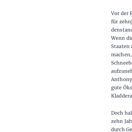
Vor der 
für zehn
denstand
Wenn die
Staaten 
machen, 
Schneeba
aufzune
Anthony 
gute Öko
Kladdera
Doch hal
zehn Jah
durch Ge