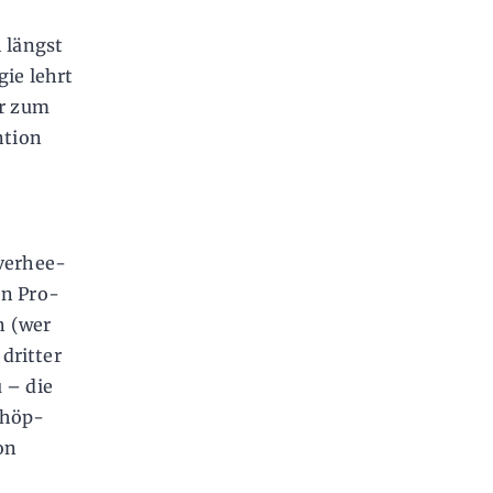
 längst
gie lehrt
ur zum
ntion
 verhee­
en Pro­
n (wer
dritter
 – die
chöp­
on