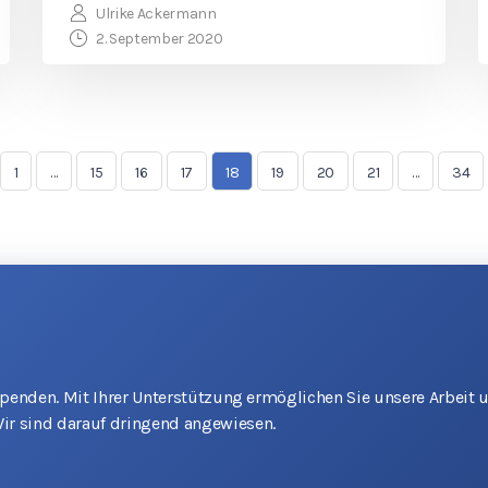
Ulrike Ackermann
2. September 2020
1
…
15
16
17
18
19
20
21
…
34
 Spenden. Mit Ihrer Unterstützung ermöglichen Sie unsere Arbeit 
ir sind darauf dringend angewiesen.