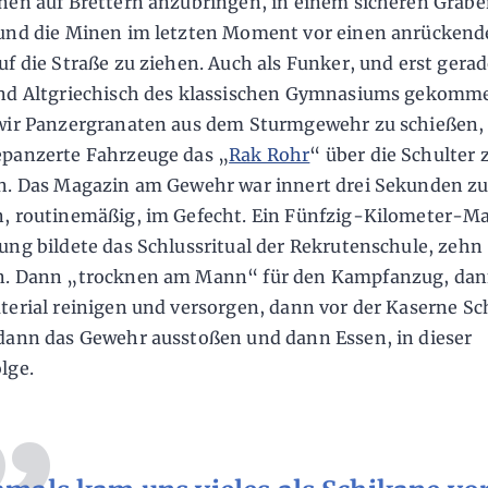
nen auf Brettern anzubringen, in einem sicheren Grabe
und die Minen im letzten Moment vor einen anrücken
uf die Straße zu ziehen. Auch als Funker, und erst gerad
nd Altgriechisch des klassischen Gymnasiums gekomm
wir Panzergranaten aus dem Sturmgewehr zu schießen,
panzerte Fahrzeuge das „
Rak Rohr
“ über die Schulter 
n. Das Magazin am Gewehr war innert drei Sekunden z
, routinemäßig, im Gefecht. Ein Fünfzig-Kilometer-Ma
ung bildete das Schlussritual der Rekrutenschule, zeh
n. Dann „trocknen am Mann“ für den Kampfanzug, dan
terial reinigen und versorgen, dann vor der Kaserne S
dann das Gewehr ausstoßen und dann Essen, in dieser
lge.