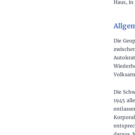
Haus, in
Allge
Die Geop
zwischen
Autokrat
Wiederho
Volksarm
Die Schw
1945 alle
entlasse
Korporal
entspre
daraus. 