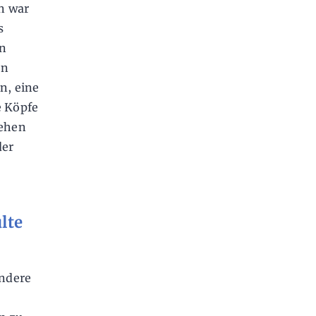
n war
s
en
en
n, eine
e Köpfe
gehen
der
lte
andere