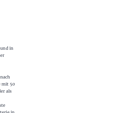
n
 und in
er
 nach
e mit 50
er als
ste
terie in