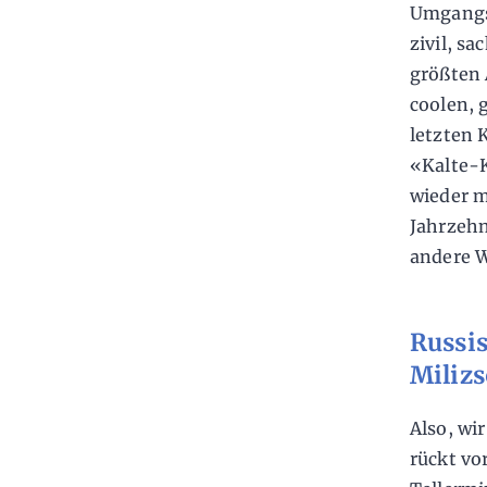
Umgangs
zivil, s
größten 
coolen, 
letzten 
«Kalte-K
wieder m
Jahrzehn
andere W
Russis
Milizs
Also, wi
rückt vor