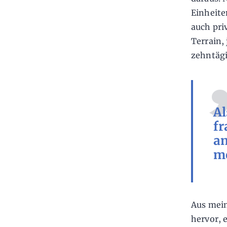
Einheiten
auch pri
Terrain,
zehntäg
Al
fr
an
me
Aus mein
hervor, 