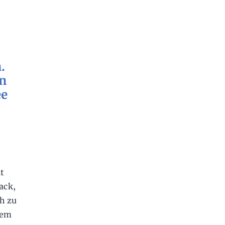
.
on
ee
it
ack,
h zu
dem