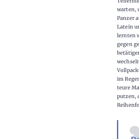
Tellermi
warten, 
Panzer a
Latein u
lernten 
gegen ge
betätige
wechseln
Vollpack
im Rege
teure Ma
putzen, 
Reihenfo