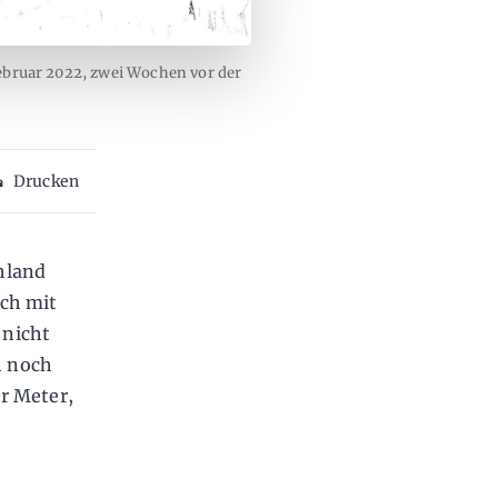
ebruar 2022, zwei Wochen vor der
Drucken
hland
och mit
 nicht
h noch
r Meter,