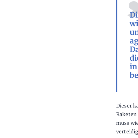
Di
wi
un
ag
Da
di
in
be
Dieser k
Raketen 
muss wie
verteidi