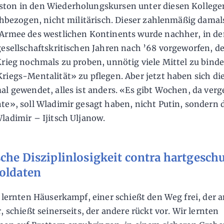
ton in den Wiederholungskursen unter diesen Kollege
achbezogen, nicht militärisch. Dieser zahlenmäßig damal
Armee des westlichen Kontinents wurde nachher, in d
gesellschaftskritischen Jahren nach ’68 vorgeworfen, d
Krieg nochmals zu proben, unnötig viele Mittel zu binde
riegs-Mentalität» zu pflegen. Aber jetzt haben sich di
al gewendet, alles ist anders. «Es gibt Wochen, da ver
te», soll Wladimir gesagt haben, nicht Putin, sondern 
ladimir – Ijitsch Uljanow.
che Disziplinlosigkeit contra hartgeschu
oldaten
r lernten Häuserkampf, einer schießt den Weg frei, der 
, schießt seinerseits, der andere rückt vor. Wir lernten