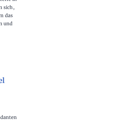
n sich,
em das
en und
el
ndanten