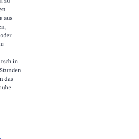
n zu
den
e aus
en,
 oder
zu
u
rsch in
n Stunden
n das
chuhe