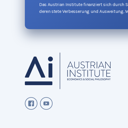
Das Austrian Institute finanziert sich durch
deren stete Verbesserung und Ausweitung. W