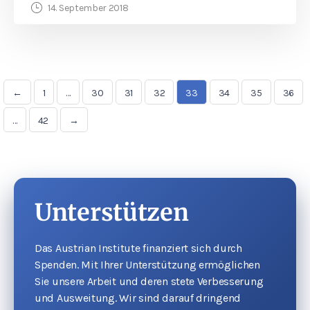
14. September 2018
←
1
…
30
31
32
33
34
35
36
…
42
→
Unterstützen
Das Austrian Institute finanziert sich durch
Spenden. Mit Ihrer Unterstützung ermöglichen
Sie unsere Arbeit und deren stete Verbesserung
und Ausweitung. Wir sind darauf dringend