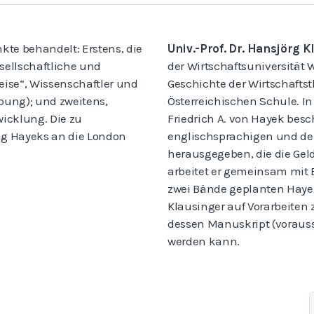
e behandelt: Erstens, die
Univ.-Prof. Dr. Hansjörg 
sellschaftliche und
der Wirtschaftsuniversität
reise“, Wissenschaftler und
Geschichte der Wirtschaftst
ung); und zweitens,
Österreichischen Schule. In
wicklung. Die zu
Friedrich A. von Hayek besch
ng Hayeks an die London
englischsprachigen und d
herausgegeben, die die Gel
arbeitet er gemeinsam mit B
zwei Bände geplanten Hayek
Klausinger auf Vorarbeiten 
dessen Manuskript (vorauss
werden kann.