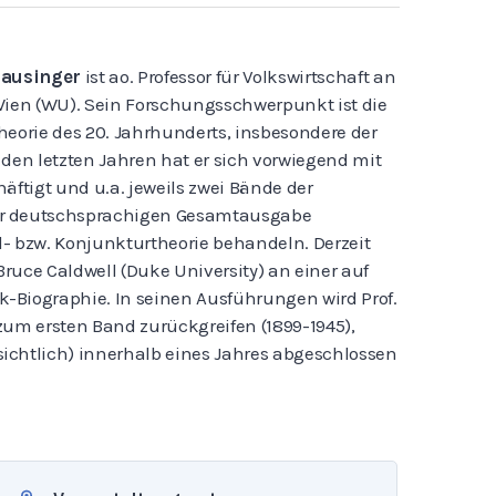
Klausinger
ist ao. Professor für Volkswirtschaft an
 Wien (WU). Sein Forschungsschwerpunkt ist die
heorie des 20. Jahrhunderts, insbesondere der
 den letzten Jahren hat er sich vorwiegend mit
äftigt und u.a. jeweils zwei Bände der
er deutschsprachigen Gesamtausgabe
d- bzw. Konjunkturtheorie behandeln. Derzeit
ruce Caldwell (Duke University) an einer auf
-Biographie. In seinen Ausführungen wird Prof.
zum ersten Band zurückgreifen (1899-1945),
ichtlich) innerhalb eines Jahres abgeschlossen