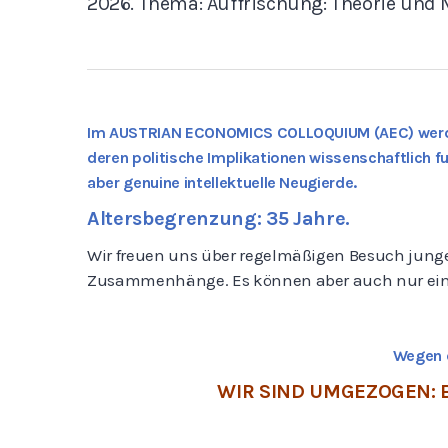
2026. Thema: Auffrischung: Theorie und 
Im
AUSTRIAN ECONOMICS COLLOQUIUM (AEC)
werd
deren politische Implikationen wissenschaftlich fu
aber genuine intellektuelle Neugierde.
Altersbegrenzung: 35 Jahre.
Wir freuen uns über regelmäßigen Besuch junge
Zusammenhänge. Es können aber auch nur einze
Wegen d
WIR SIND UMGEZOGEN: B