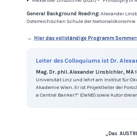
Alexander Linsbichler (2021) – “Philosophy of
General Background Reading:
Alexander Linsb
Österreichischen Schule der Nationalökonomie 
→
Hier das vollständige Programm Somme
Leiter des Colloquiums ist Dr. Alexa
Mag. Dr. phil. Alexander Linsbichler, MA
Universität Linz und lehrt am Institut für 
Akademie Wien. Er ist Projektleiter der For
a Central Banker?” (OeNB) sowie Autor dreier
„Das AUSTRIA