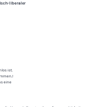
isch-liberaler
los ist.
ommen.!
ns eine