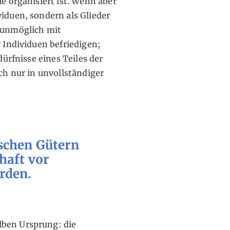
ie organisiert ist. Wenn aber
viduen, sondern als Glieder
e unmöglich mit
r Individuen befriedigen;
dürfnisse eines Teiles der
och nur in unvollständiger
schen Gütern
haft vor
rden.
lben Ursprung: die