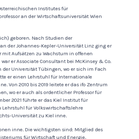
Österreichischen Institutes für
rofessor an der Wirtschaftsuniversität Wien
eich) geboren. Nach Studien der
an der Johannes-Kepler-Universität Linz ging er
er mit Aufsätzen zu Wachstum in offenen
 war er Associate Consultant bei McKinsey & Co.
 der Universität Tübingen, wo er sich im Fach
tte er einen Lehrstuhl für Internationale
e. Von 2010 bis 2019 leitete er das ifo Zentrum
en, wo er auch als ordentlicher Professor für
ber 2021 führte er das Kiel Institut für
n Lehrstuhl für Volkswirtschaftslehre
hts-Universität zu Kiel inne.
nen inne. Die wichtigsten sind: Mitglied des
steriums für Wirtschaft und Energie,