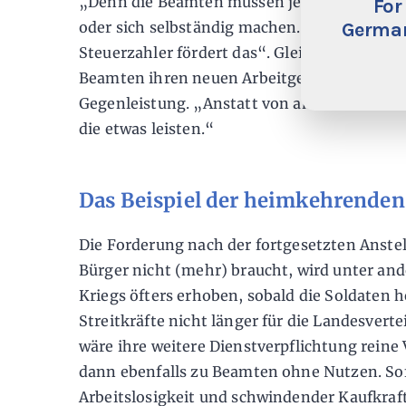
„Denn die Beamten müssen jetzt in der Pri
For
German
oder sich selbständig machen. Und die zusät
Steuerzahler fördert das“. Gleichzeitig erb
Beamten ihren neuen Arbeitgebern und der
Gegenleistung. „Anstatt von anderen zu leb
die etwas leisten.“
Das Beispiel der heimkehrenden
Die Forderung nach der fortgesetzten Anste
Bürger nicht (mehr) braucht, wird unter an
Kriegs öfters erhoben, sobald die Soldaten 
Streitkräfte nicht länger für die Landesvert
wäre ihre weitere Dienstverpflichtung rein
dann ebenfalls zu Beamten ohne Nutzen. Sof
Arbeitslosigkeit und schwindender Kaufkraf