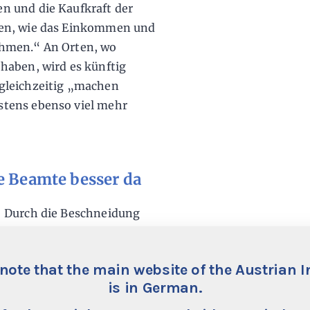
n und die Kaufkraft der
men, wie das Einkommen und
ehmen.“ An Orten, wo
haben, wird es künftig
gleichzeitig „machen
tens ebenso viel mehr
e Beamte besser da
: Durch die Beschneidung
and in Summe genauso gut
ofitieren, andere haben den
note that the main website of the Austrian I
 weit besser da:
is in German.