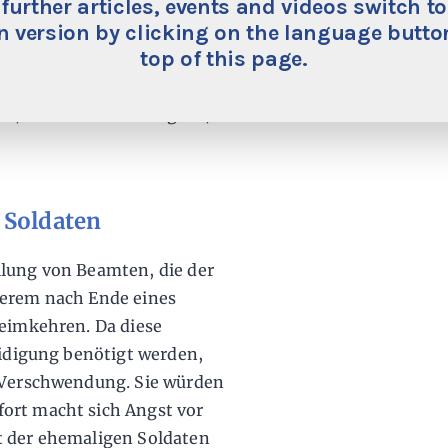
vatwirtschaft unterkommen
 further articles, events and videos switch to
 version by clicking on the language button
zliche Kaufkraft der
top of this page.
ringen die ehemaligen
en Kunden eine
en, werden sie zu Bürgern,
 Soldaten
llung von Beamten, die der
derem nach Ende eines
heimkehren. Da diese
eidigung benötigt werden,
e Verschwendung. Sie würden
ort macht sich Angst vor
t der ehemaligen Soldaten