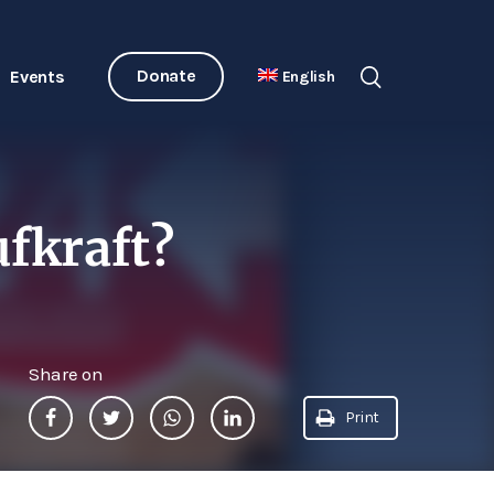
Donate
Events
English
fkraft?
Share on
Print