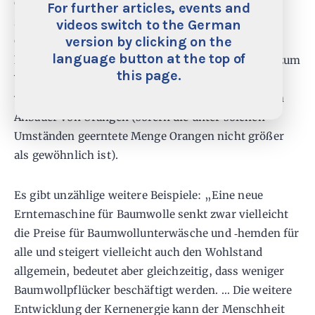
Gewinner und Verlierer gibt es grundsätzlich bei
For further articles, events and
sämtlichen Veränderungen in einer arbeitsteiligen
videos switch to the German
version by clicking on the
Gesellschaft. Wegen günstiger Wetterbedingungen
language button at the top of
kann die Orangenernte besonders gut ausfallen – zum
this page.
Vorteil der Konsumenten, da Orangen nun billiger
werden, möglicherweise aber zum Schaden für den
Anbauer von Orangen (sofern die unter solchen
Umständen geerntete Menge Orangen nicht größer
als gewöhnlich ist).
Es gibt unzählige weitere Beispiele: „Eine neue
Erntemaschine für Baumwolle senkt zwar vielleicht
die Preise für Baumwollunterwäsche und ‑hemden für
alle und steigert vielleicht auch den Wohlstand
allgemein, bedeutet aber gleichzeitig, dass weniger
Baumwollpflücker beschäftigt werden. … Die weitere
Entwicklung der Kernenergie kann der Menschheit