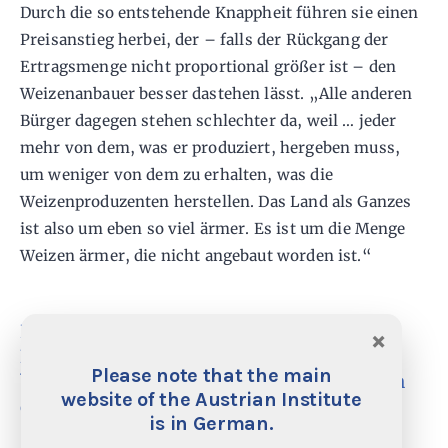
Durch die so entstehende Knappheit führen sie einen
Preisanstieg herbei, der – falls der Rückgang der
Ertragsmenge nicht proportional größer ist – den
Weizenanbauer besser dastehen lässt. „Alle anderen
Bürger dagegen stehen schlechter da, weil … jeder
mehr von dem, was er produziert, hergeben muss,
um weniger von dem zu erhalten, was die
Weizenproduzenten herstellen. Das Land als Ganzes
ist also um eben so viel ärmer. Es ist um die Menge
Weizen ärmer, die nicht angebaut worden ist.“
In einem arbeitsteiligen System ist
×
Fortschritt, der zumindest vorübergehend
Please note that the main
bestimmten Personen nicht schadet, kaum
website of the Austrian Institute
denkbar
is in German.