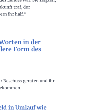
es Landes war. Sie zeigten,
ukunft traf, der
rn ihr half.“
Worten in der
ndere Form des
er Beschuss geraten und ihr
 gekommen.
eld in Umlauf wie