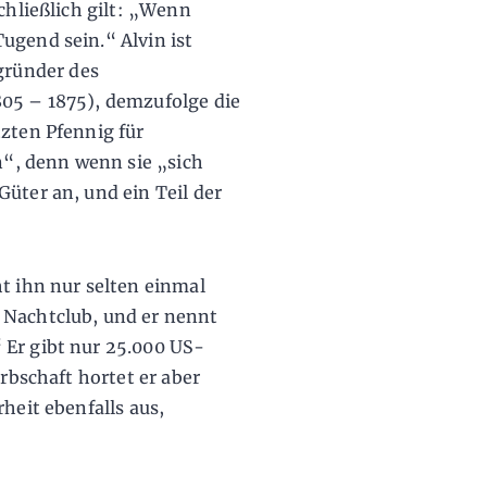
chließlich gilt: „Wenn
ugend sein.“ Alvin ist
ründer des
805 – 1875), demzufolge die
tzten Pfennig für
“, denn wenn sie „sich
üter an, und ein Teil der
ht ihn nur selten einmal
 Nachtclub, und er nennt
 Er gibt nur 25.000 US-
Erbschaft hortet er aber
heit ebenfalls aus,