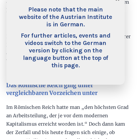
erklären, dass man dieses Projekt nicht durchführen
Please note that the main
könne oder jenes unbedingt notwendig sei.“
website of the Austrian Institute
is in German.
„Dieser politische Wandel, herbeigeführt vom
For further articles, events and
Interventionismus, hat die Kraft der Völker und ihrer
videos switch to the German
Repräsentanten, dem Ehrgeiz von Diktatoren und
version by clicking on the
dem Druck von Tyrannen zu widerstehen,
language button at the top of
beträchtlich geschwächt.“
this page.
Das Römische Reich ging unter
vergleichbaren Vorzeichen unter
Im Römischen Reich hatte man „den höchsten Grad
an Arbeitsteilung, der je vor dem modernen
Kapitalismus erreicht worden ist.“ Doch dann kam
der Zerfall und bis heute fragen sich einige, ob